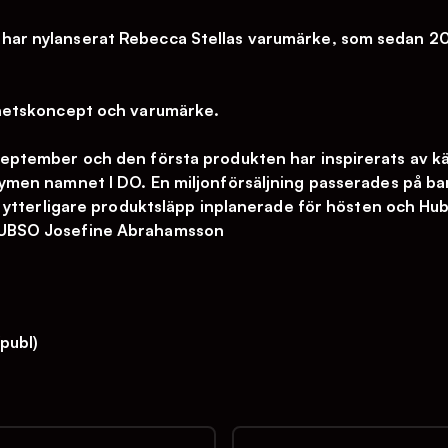
ar nylanserat Rebecca Stellas varumärke, som sedan 201
nhetskoncept och varumärke.
september och den första produkten har inspirerats av 
ymen namnet I DO. En miljonförsäljning passerades på bar
ns ytterligare produktsläpp inplanerade för hösten och H
HUBSO Josefine Abrahamsson
publ)