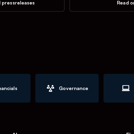
l pressreleases
Read on
nancials
Governance