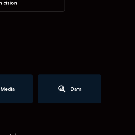
 cision
Media
Data