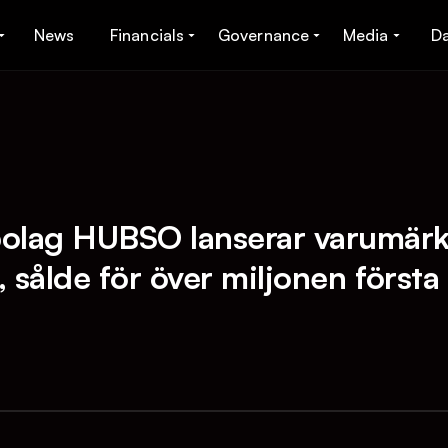
News
Financials
Governance
Media
D
bolag HUBSO lanserar varumär
, sålde för över miljonen först