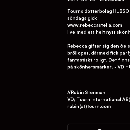
Tourns dotterbolag HUBSO h
söndags gick
www.rebeccastella.com
live med ett helt nytt skö
Rebecca gifter sig den 6e 
bröllopet, därmed fick parf
fantastiskt roligt. Det fin
på skönhetsmärket. - VD 
//Robin Stenman
VD; Tourn International AB(
robin(at)tourn.com