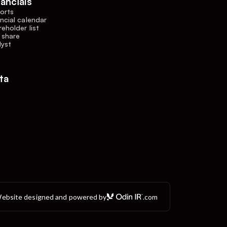
nancials
orts
ncial calendar
eholder list
 share
lyst
ta
ebsite designed and powered by
.com