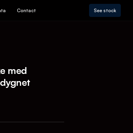
ata
Contact
See stock
ke med
a dygnet