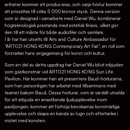
enheter kommer att produceras, och varje hörlur kommer
att prissättas till cirka 5 000 kronor styck. Denna version
som är designad i samarbete med Daniel Wu, kombinerar
högteknologisk prestanda med estetisk finess, vilket gör
den till ett måste för både audiofiler och samlare.
I år har han utsetts till Arts and Culture Ambassador för
"ART021 HONG KONG Contemporary Art Fair", en roll som
förstärker hans engagemang för konst och kultur.
Som en del av detta uppdrag har Daniel Wu blivit inbjuden
som gästkonstnär vid ART021 HONG KONG Sun Life
Pavilion. Här kommer han att presentera Baud-hörlurarna,
som han personligen har arbetat med tillsammans med
teamet bakom Baud. Dessa hörlurar, som är särskilt utvalda
för att erbjuda en enastående ljudupplevelse inom
paviljongen, kommer att förhöja besökarnas konstnärliga
upplevelse och skapa en känsla av lugn och eftertanke i
mötet med konsten.