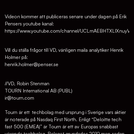
Videon kommer att publiceras senare under dagen på Erik
Pensers youtube kanal:
https://www.youtube.com/channel/UCLmAEBHTXLIXnuy
Vill du ställa frågor till VD, vänligen maila analytiker Henrik
Holmer på:
henrik.holmer@penser.se
//VD, Robin Stenman
TOURN International AB (PUBL)
ir@tourn.com
Tourn är ett techbolag med ursprung i Sverige vars aktier
är noterade på Nasdaq First North. Enligt “Deloitte tech
fast 500 (EMEA)” är Tourn är ett av Europas snabbast
växande techbolag. Bolaget grundades 2010 men sedan