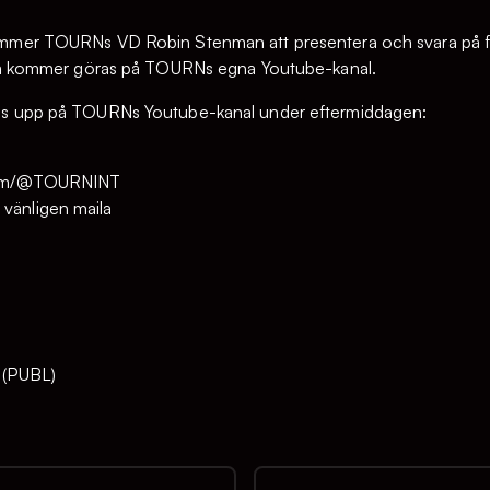
mmer TOURNs VD Robin Stenman att presentera och svara på fr
tta kommer göras på TOURNs egna Youtube-kanal.
as upp på TOURNs Youtube-kanal under eftermiddagen:
com/@TOURNINT
D, vänligen maila
 (PUBL)