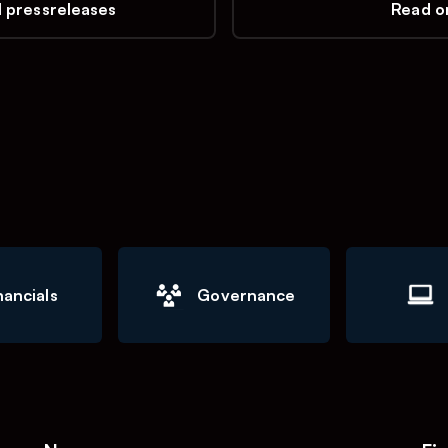
l pressreleases
Read on
nancials
Governance