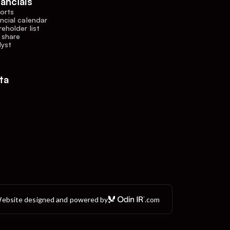
nancials
orts
ncial calendar
eholder list
 share
lyst
ta
ebsite designed and powered by
.com