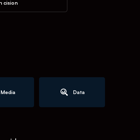
 cision
Media
Data