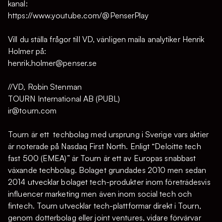
kanal:
https://www.youtube.com/@PenserPlay
Vill du ställa frågor till VD, vänligen maila analytiker Henrik
Holmer på:
henrik.holmer@penser.se
//VD, Robin Stenman
TOURN International AB (PUBL)
ir@tourn.com
Tourn är ett techbolag med ursprung i Sverige vars aktier
är noterade på Nasdaq First North. Enligt “Deloitte tech
fast 500 (EMEA)” är Tourn är ett av Europas snabbast
växande techbolag. Bolaget grundades 2010 men sedan
2014 utvecklar bolaget tech-produkter inom företrädesvis
influencer marketing men även inom social tech och
fintech. Tourn utvecklar tech-plattformar direkt i Tourn,
genom dotterbolag eller joint ventures, vidare förvärvar