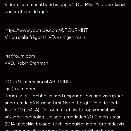
Videon kommer att laddas upp på TOURNs Youtube-kanal
under eftermiddagen:
https://www.youtube.com/@TOURNINT
Vill du ställa frågor till VD, vänligen maila
ir(at)tourn.com
//VD, Robin Stenman
TOURN International AB (PUBL)
ir(at)tourn.com
Tourn är ett techbolag med ursprung i Sverige vars aktier
är noterade på Nasdaq First North. Enligt “Deloitte tech
fast 500 (EMEA)” är Tourn är ett av Europas snabbast
växande techbolag. Bolaget grundades 2010 men sedan
2014 utvecklar bolaget tech-produkter inom företrädesvis
influencer marketing men även inom social tech och