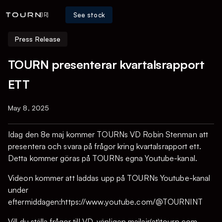
See stock
[IR]
Press Release
TOURN presenterar kvartalsrapport
ETT
May 8, 2025
Idag den 8e maj kommer TOURNs VD Robin Stenman att
presentera och svara på frågor kring kvartalsrapport ett.
Detta kommer göras på TOURNs egna Youtube-kanal.
Videon kommer att laddas upp på TOURNs Youtube-kanal
under
eftermiddagen:https://www.youtube.com/@TOURNINT
Vill du ställa frågor till VD, vänligen mailair(at)tourn.com