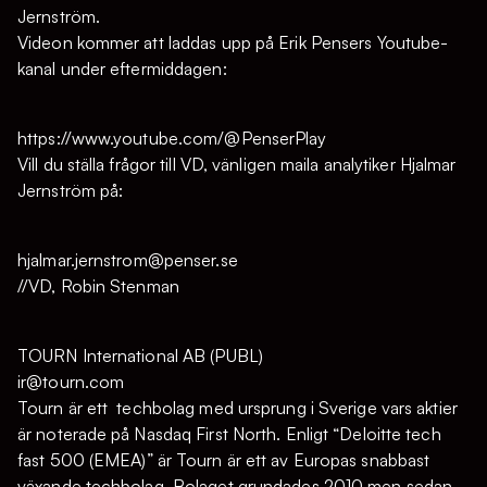
Jernström.
Videon kommer att laddas upp på Erik Pensers Youtube-
kanal under eftermiddagen:
https://www.youtube.com/@PenserPlay
Vill du ställa frågor till VD, vänligen maila analytiker Hjalmar
Jernström på:
hjalmar.jernstrom@penser.se
//VD, Robin Stenman
TOURN International AB (PUBL)
ir@tourn.com
Tourn är ett techbolag med ursprung i Sverige vars aktier
är noterade på Nasdaq First North. Enligt “Deloitte tech
fast 500 (EMEA)” är Tourn är ett av Europas snabbast
växande techbolag. Bolaget grundades 2010 men sedan