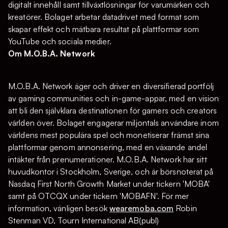
digitalt innehåll samt tillväxtlösningar för varumärken och
kreatörer. Bolaget arbetar datadrivet med format som
skapar effekt och mätbara resultat på plattformar som
YouTube och sociala medier.
Om M.O.B.A. Network
M.O.B.A. Network äger och driver en diversifierad portfölj
av gaming communities och in-game-appar, med en vision
att bli den självklara destinationen för gamers och creators
världen över. Bolaget engagerar miljontals användare inom
världens mest populära spel och monetiserar främst sina
plattformar genom annonsering, med en växande andel
intäkter från prenumerationer. M.O.B.A. Network har sitt
huvudkontor i Stockholm, Sverige, och är börsnoterat på
Nasdaq First North Growth Market under tickern 'MOBA'
samt på OTCQX under tickern 'MOBAFN'. För mer
information, vänligen besök
wearemoba.com
Robin
Stenman VD, Tourn International AB(publ)