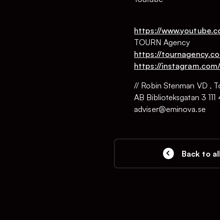
https://www.youtube.
TOURN Agency
https://tournagency.c
https://instagram.com
// Robin Stenman VD , To
AB Biblioteksgatan 3 11
adviser@eminova.se
Back to al