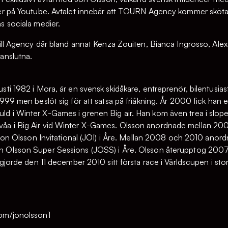
ner på Youtube. Avtalet innebär att TOURN Agency kommer sköt
s sociala medier.
till Agency där bland annat Kenza Zouiten, Bianca Ingrosso, Alex
anslutna.
ti 1982 i Mora, är en svensk skidåkare, entreprenör, bilentusias
999 men beslöt sig för att satsa på friåkning. År 2000 fick han en
 i Winter X-Games i grenen Big air. Han kom även trea i slope
a i Big Air vid Winter X-Games. Olsson anordnade mellan 2005
n Jon Olsson Invitational (JOI) i Åre. Mellan 2008 och 2010 anor
 Olsson Super Sessions (JOSS) i Åre. Olsson återupptog 2007, e
 gjorde den 11 december 2010 sitt första race i Världscupen i sto
om/jonolsson1