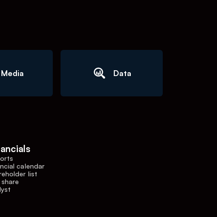
Media
Data
nancials
orts
ncial calendar
eholder list
 share
lyst