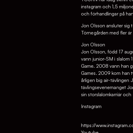
instagram och 1,5 miljo
och förhandlingar på han
Jon Olsson ansluter sig 
Törnegården med fler är 
Jon Olsson
Jon Olsson, född 17 augus
vann junior-SM i slalom 1
Game. 2008 vann han guld
Games. 2009 kom han två
årligen big air-tävlinge
tävlingsevenemanget Jon
sin storslalomkarriär och
Instagram
https://www.instagram.c
Youtube