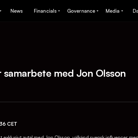
News
Financials
Governance
Media
D
 samarbete med Jon Olsson
:36 CET
t exklusivt avtal med Jon Olsson, välkänd svensk influencer med c