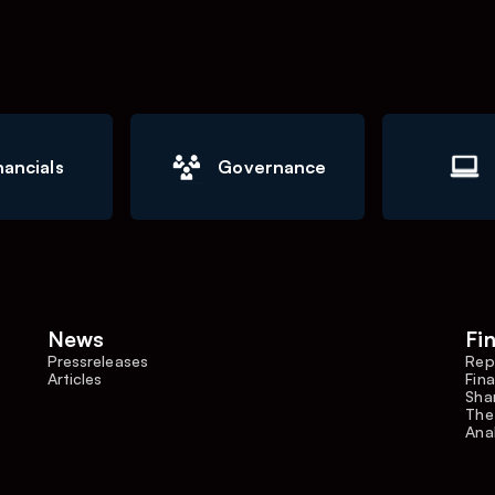
nancials
Governance
News
Fi
Pressreleases
Rep
Articles
Fina
Shar
The
Ana