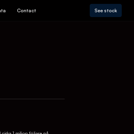
ata
Contact
See stock
irka 1 miljon följare på