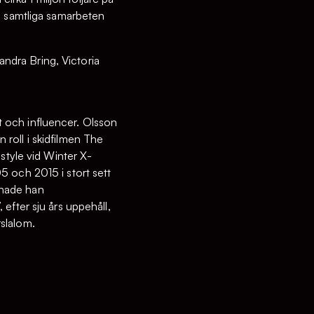
a samtliga samarbeten
andra Bring, Victoria
t och influencer. Olsson
 roll i skidfilmen The
style vid Winter X-
 och 2015 i stort sett
dnade han
fter sju års uppehåll,
rslalom.