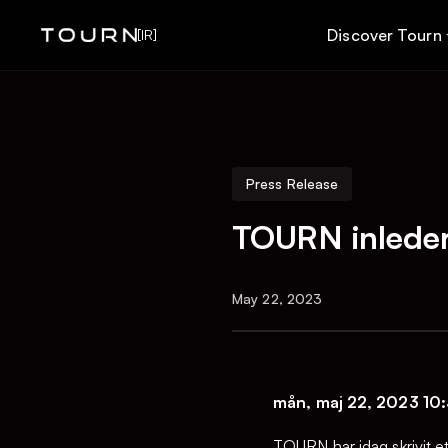
Discover Tourn
[IR]
Press Release
TOURN inleder
May 22, 2023
mån, maj 22, 2023 10
TOURN har idag skrivit et