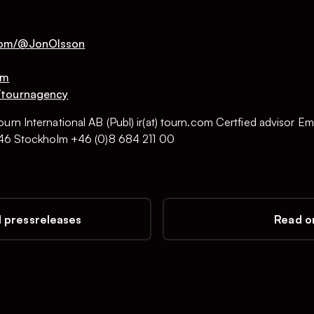
com/@JonOlsson
om
/tournagency
urn International AB (Publ) ir(at) tourn.com Certfied advisor
1 46 Stockholm +46 (0)8 684 211 00
l pressreleases
Read on