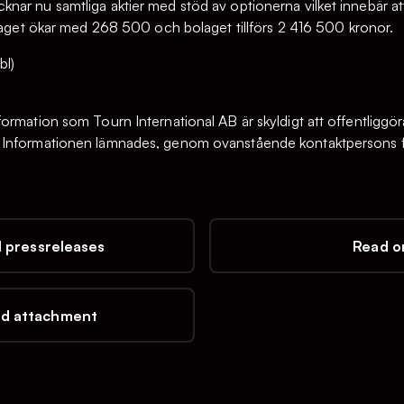
ar nu samtliga aktier med stöd av optionerna vilket innebär att
olaget ökar med 268 500 och bolaget tillförs 2 416 500 kronor.
bl)
ormation som Tourn International AB är skyldigt att offentliggör
 Informationen lämnades, genom ovanstående kontaktpersons fö
l pressreleases
Read on
d attachment