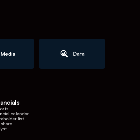
Media
Data
nancials
orts
ncial calendar
eholder list
 share
lyst