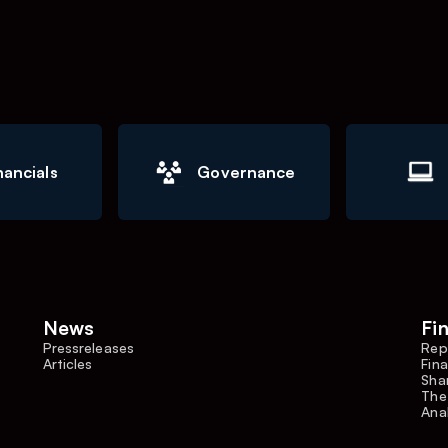
nancials
Governance
News
Fi
Pressreleases
Rep
Articles
Fina
Shar
The
Ana