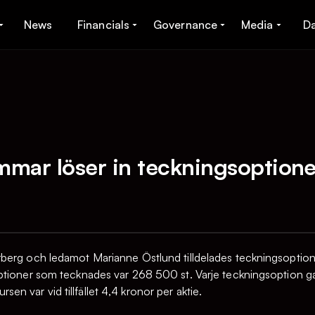
News
Financials
Governance
Media
D
mar löser in teckningsoptioner
rberg och ledamot Marianne Östlund tilldelades teckningsopti
tioner som tecknades var 268 500 st. Varje teckningsoption gav
Kursen var vid tillfället 4,4 kronor per aktie.