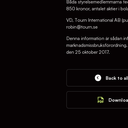
Båda styrelsemedlemmarna teckn
850 kronor, antalet aktier i b
VD, Tourn International AB (pu
robin@tourn.se
Denna information är sådan inf
marknadsmissbruksförordning.
den 25 oktober 2017.
Back to al
Downloa