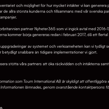
entariet och möjlighet för hur mycket intäkter vi kan generera
ar de allra största kunderna och tillsammans med vår svenska par
kampanjer.
britannien partner Nyheter365 som vi ingick avtal med 2016-12-1
derna kommer börja genereras redan i februari 2017, då ett flertal
 uppgraderingar av systemet och verksameheten kan vi tydligt se 
er betydligt snabbare än tidigare implementationer vi gjort.
era stötta våra partners att öka räckvidden och intäkterna samt 
rmation som Tourn International AB är skyldigt att offentliggöra e
Informationen lämnades, genom ovanstående kontaktpersons förs
l)