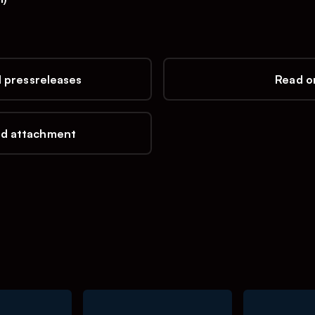
l pressreleases
Read on
d attachment