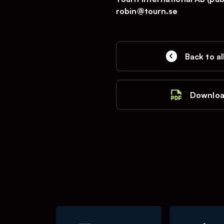
robin@tourn.se
Back to al
Downloa