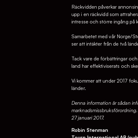
Räckvidden påverkar annonsinv
upp i en räckvidd som attraher
intresse och större ingång på 
Samarbetet med vår Norge/Stor
ser att intäkter från de två län
Tack vare de förbättringar och
land har effektiviserats och sk
Vi kommer att under 2017 fokus
länder.
Denna information är sådan info
marknadsmissbruksförordning. 
27 januari 2017.
Robin Stenman
Tourn International AB (pub