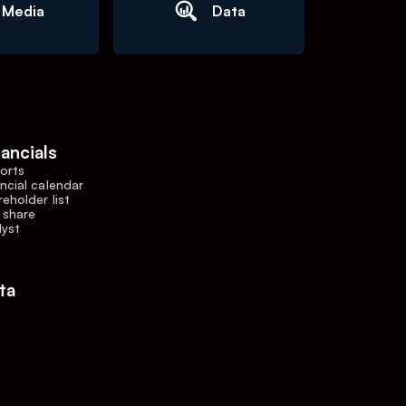
Media
Data
nancials
orts
ncial calendar
eholder list
 share
lyst
ta