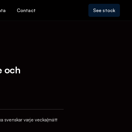
ata
Contact
See stock
e och
a svenskar varje vecka(mätt