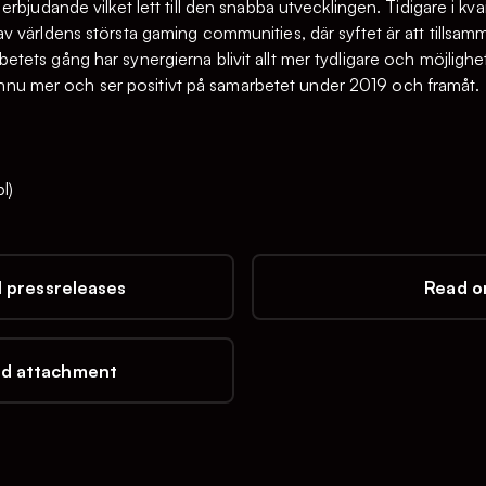
bjudande vilket lett till den snabba utvecklingen. Tidigare i kvar
 världens största gaming communities, där syftet är att tillsa
ts gång har synergierna blivit allt mer tydligare och möjlighete
r ännu mer och ser positivt på samarbetet under 2019 och framåt.
l)
l pressreleases
Read on
d attachment