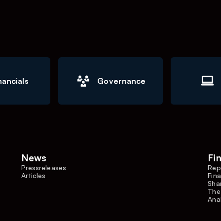
nancials
Governance
News
Fi
Pressreleases
Rep
Articles
Fina
Shar
The
Ana