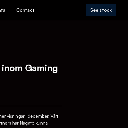
ata
Contact
See stock
st inom Gaming
ner visningar i december. Vårt
artners har Nagato kunna