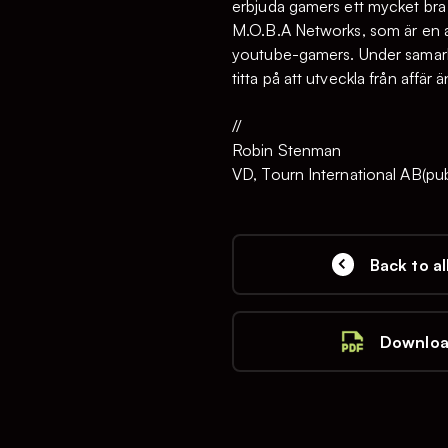
erbjuda gamers ett mycket bra er
M.O.B.A Networks, som är en av
youtube-gamers. Under samarbete
titta på att utveckla från affä
//
Robin Stenman
VD, Tourn International AB(pub
Back to al
Downloa