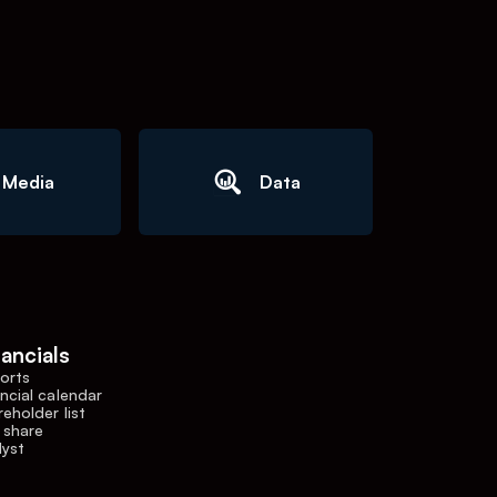
Media
Data
nancials
orts
ncial calendar
eholder list
 share
lyst