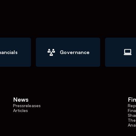
nancials
Governance
News
Fi
Pressreleases
Rep
Articles
Fina
Shar
The
Ana