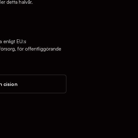
er detta halvår.
a enligt EU:s
rsorg, för offentliggörande
 cision