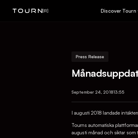
Discover Tourn
[IR]
Press Release
Månadsuppdater
September 24, 2018
13:55
I augusti 2018 landade intäkte
Tourns automatiska plattformar
augusti månad och siktar som t