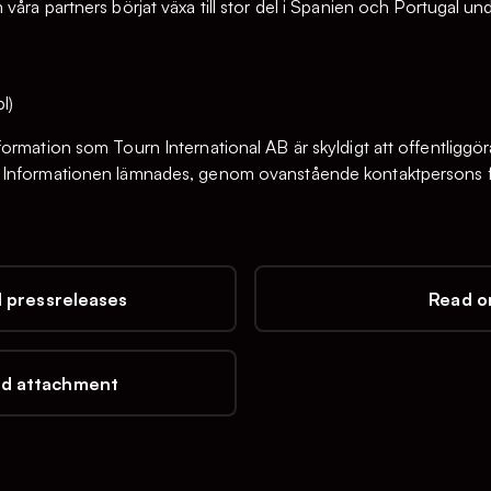
åra partners börjat växa till stor del i Spanien och Portugal und
l)
ormation som Tourn International AB är skyldigt att offentliggör
 Informationen lämnades, genom ovanstående kontaktpersons fö
l pressreleases
Read on
d attachment