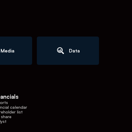
Media
Data
nancials
orts
ncial calendar
eholder list
 share
lyst