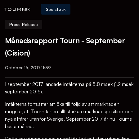
See stock
[IR]
Press Release
Månadsrapport Tourn - September
(Cision)
October 16, 2017
11:39
I september 2017 landade intäkterna på 5,8 msek (1,2 msek
september 2016).
Intäkterna fortsätter att öka till följd av att marknaden
mognar, att Tourn tar en allt starkare marknadsposition och
nya affärer utanför Sverige. September 2017 är nu Tourns
bästa månad.
Detta ser vi som en bra grund för fortsatt stark utveckling