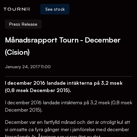
See stock
[IR]
Press Release
Månadsrapport Tourn - December
(Cision)
January 24, 2017
11:00
I december 2016 landade intäkterna på 3,2 msek
(0,8 msek December 2015).
I december 2016 landade intäkterna på 3,2 msek (0,8 msek
December 2015).
December var en fartfylld månad och det är otroligt kul att
vi omsatte ca fyra gånger mer i jämförelse med december
föregående år. Återigen ser vi resultat av det