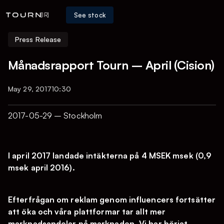
See stock
[IR]
Press Release
Månadsrapport Tourn – April (Cision)
May 29, 2017
10:30
2017-05-29 – Stockholm
I april 2017 landade intäkterna på 4 MSEK msek (0,9
msek april 2016).
Efterfrågan om reklam genom influencers fortsätter
att öka och våra plattformar tar allt mer
marknadsandelar på marknaden. Vi har börjat