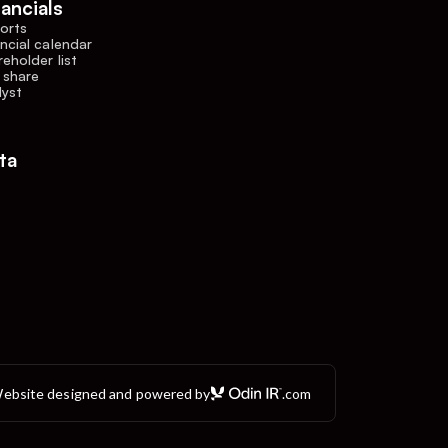
nancials
orts
ncial calendar
eholder list
 share
lyst
ta
ebsite designed and powered by
.com