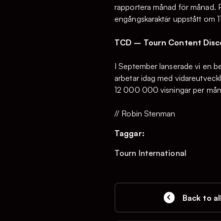
rapportera månad för månad. P
engångskaraktär uppstått om 
TCD – Tourn Content Disc
I September lanserade vi en be
arbetar idag med vidareutveck
12 000 000 visningar per mån
// Robin Stenman
Taggar:
Tourn International
Back to al