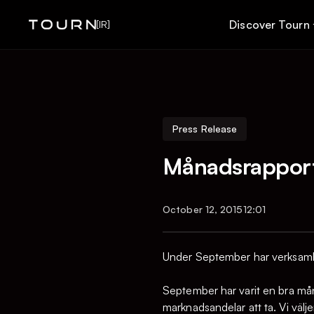
Discover Tourn
[IR]
Press Release
Månadsrapport
October 12, 2015
12:01
Under September har verksamh
September har varit en bra måna
marknadsandelar att ta. Vi välj