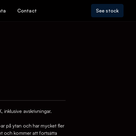
ata
Contact
See stock
nklusive avskrivningar.
par på ytan och har mycket fler
ret och kommer att fortsätta