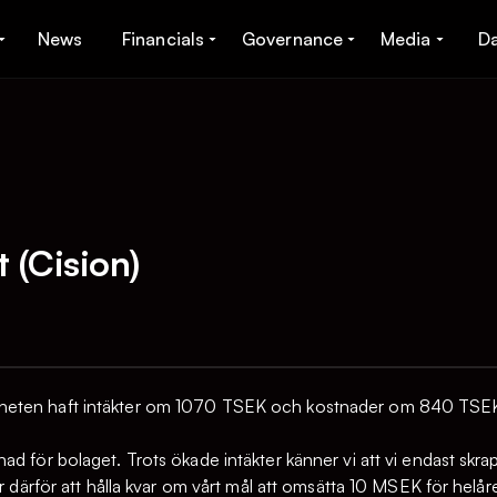
News
Financials
Governance
Media
D
 (Cision)
eten haft intäkter om 1070 TSEK och kostnader om 840 TSEK, i
d för bolaget. Trots ökade intäkter känner vi att vi endast skra
er därför att hålla kvar om vårt mål att omsätta 10 MSEK för helå