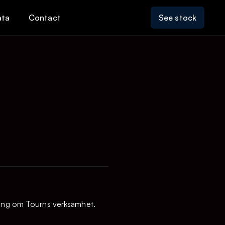
ata
Contact
See stock
ering om Tourns verksamhet.