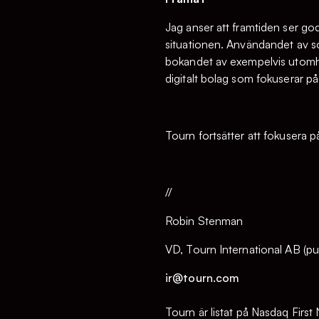
Jag anser att framtiden ser god 
situationen. Användandet av so
bokandet av exempelvis utomhus
digitalt bolag som fokuserar på r
Tourn fortsätter att fokusera p
//
Robin Stenman
VD, Tourn International AB (pu
ir@tourn.com
Tourn är listat på Nasdaq Firs