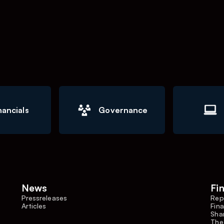
nancials
Governance
News
Fi
Pressreleases
Rep
Articles
Fina
Shar
The