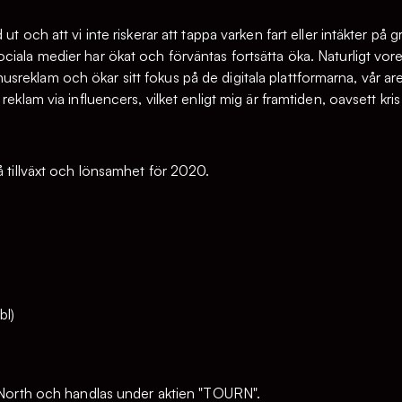
ut och att vi inte riskerar att tappa varken fart eller intäkter p
ciala medier har ökat och förväntas fortsätta öka. Naturligt vore
reklam och ökar sitt fokus på de digitala plattformarna, vår a
eklam via influencers, vilket enligt mig är framtiden, oavsett kris 
å tillväxt och lönsamhet för 2020.
bl)
t North och handlas under aktien "TOURN".