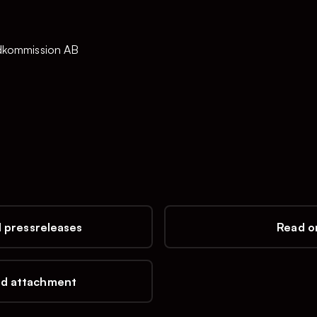
ndkommission AB
l pressreleases
Read on
d attachment