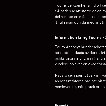
Tourns verksamhet är i stort set
skillnaden är att större delen a
del remote en månad innan coro
långt innan och därmed är vårt
Information kring Tourns 
Tourn Agencys kunder arbetar 
att ta störst skada av denna kr
butiksförsäljning. Därav har v
kunder upplever en ökad försälj
Nagato ser ingen påverkan i vark
annonsintäkterna har inte visat 
hemleverans, nätapotek etc öka
Framåt