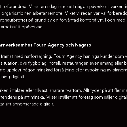
t oförändrad. Vi har än i dag inte sett någon påverkan i varken int
v organisationen arbetar remote. Vilket vi redan var väl förberedda 
nautbrottet på grund av en förväntad kontorsflytt. I och med de
 arbetssätt opåverkad.
kärnverksamhet Tourn Agency och Nagato
främst med nätförsäljning. Tourn Agency har inga kunder som v
issituation, dvs flygbolag, hotell, restauranger, evenemang eller
i inte upplevt någon minskad försäljning eller avbokning av plan
ning digitalt.
en intäkter eller tillväxt, snarare tvärtom. Allt tyder på att fler
tendens på att minska. Vi ser istället att företag som säljer digit
r sitt annonserade digitalt.