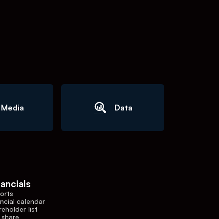
Media
Data
nancials
orts
ncial calendar
eholder list
 share