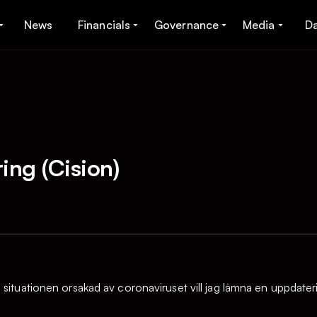
News
Financials
Governance
Media
D
ng (Cision)
 situationen orsakad av coronaviruset vill jag lämna en uppdat