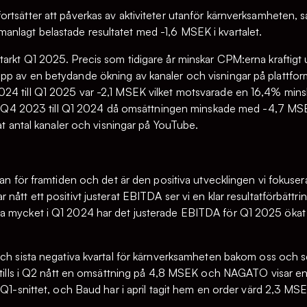
rtsätter att påverkas av aktiviteter utanför kärnverksamheten, 
nlagt belastade resultatet med -1,6 MSEK i kvartalet.
arkt Q1 2025. Precis som tidigare år minskar CPM:erna kraftigt 
pp av en betydande ökning av kanaler och visningar på plattfo
4 till Q1 2025 var -2,1 MSEK vilket motsvarade en 16,4% minskni
fror Q4 2023 till Q1 2024 då omsättningen minskade med -4,7 MS
kat antal kanaler och visningar på YouTube.
lan för framtiden och det är den positiva utvecklingen vi fokuse
nått ett positivt justerat EBITDA ser vi en klar resultatförbätt
a mycket i Q1 2024 har det justerade EBITDA för Q1 2025 ökat 
och sista negativa kvartal för kärnverksamheten bakom oss och se
ittills i Q2 nått en omsättning på 4,8 MSEK och NAGATO visar e
 Q1-snittet, och Baud har i april tagit hem en order värd 2,3 MS