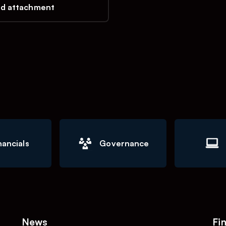
d attachment
nancials
Governance
News
Fi