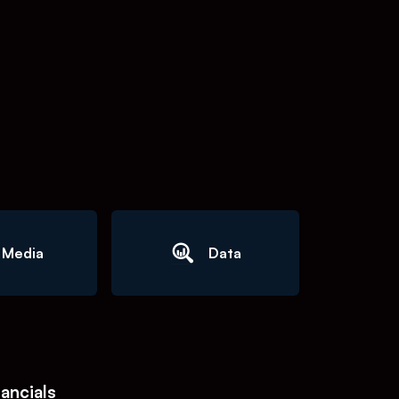
Media
Data
nancials