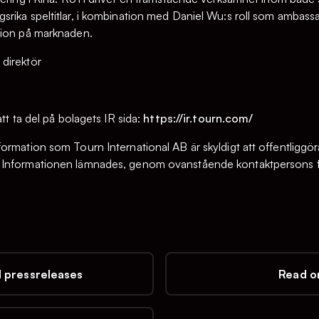
rika speltitlar, i kombination med Daniel Wu:s roll som ambassa
tion på marknaden.
direktör
tt ta del på bolagets IR sida:
https://ir.tourn.com/
ormation som Tourn International AB är skyldigt att offentliggör
Informationen lämnades, genom ovanstående kontaktpersons för
l pressreleases
Read on