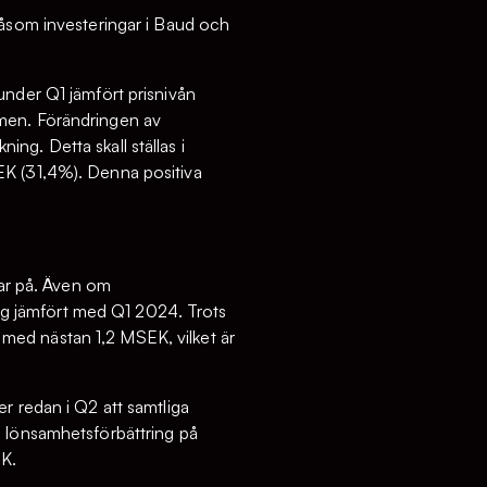
såsom investeringar i Baud och
under Q1 jämfört prisnivån
rmen. Förändringen av
ng. Detta skall ställas i
EK (31,4%). Denna positiva
rar på. Även om
ring jämfört med Q1 2024. Trots
med nästan 1,2 MSEK, vilket är
r redan i Q2 att samtliga
n lönsamhetsförbättring på
EK.