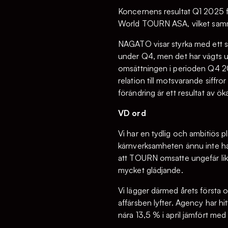
Koncernens resultat Q1 2025 fo
World TOURN ASA, vilket samma
NAGATO visar styrka med ett st
under Q4, men det har vägts u
omsättningen i perioden Q4 202
relation till motsvarande sif
förändring är ett resultat av ö
VD ord
Vi har en tydlig och ambitiös p
kärnverksamheten ännu inte har 
att TOURN omsatte ungefär lik
mycket glädjande.
Vi lägger därmed årets första 
affärsben lyfter. Agency har h
nära 13,5 % i april jämfört med