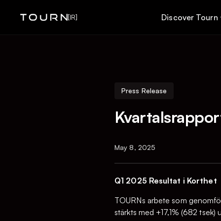
Discover Tourn
[IR]
Press Release
Kvartalsrappor
May 8, 2025
Q1 2025 Resultat i Korthet
TOURNs arbete som genomfört
stärkts med +17,1% (682 tsek)