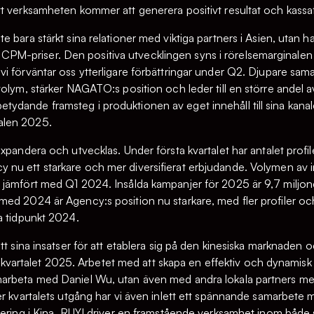
t verksamheten kommer att generera positivt resultat och kassa
e bara stärkt sina relationer med viktiga partners i Asien, utan
ägre CPM-priser. Den positiva utvecklingen syns i rörelsemarginal
i förväntar oss ytterligare förbättringar under Q2. Djupare sam
volym, stärker NAGATO:s position och leder till en större ande
dande framsteg i produktionen av eget innehåll till sina kanaler
alen 2025.
expandera och utvecklas. Under första kvartalet har antalet profi
u ett starkare och mer diversifierat erbjudande. Volymen av in
 jämfört med Q1 2024. Insålda kampanjer för 2025 är 9,7 miljon
ed 2024 är Agency:s position nu starkare, med fler profiler och 
a tidpunkt 2024.
tt sina insatser för att etablera sig på den kinesiska marknaden o
rde kvartalet 2025. Arbetet med att skapa en effektiv och dynamisk
arbeta med Daniel Wu, utan även med andra lokala partners med
er kvartalets utgång har vi även inlett ett spännande samarbete 
lering i Kina. RUYI driver en framstående verksamhet inom både 