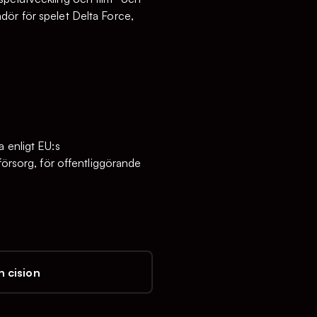
dör för spelet Delta Force,
a enligt EU:s
sorg, för offentlig­görande
 cision