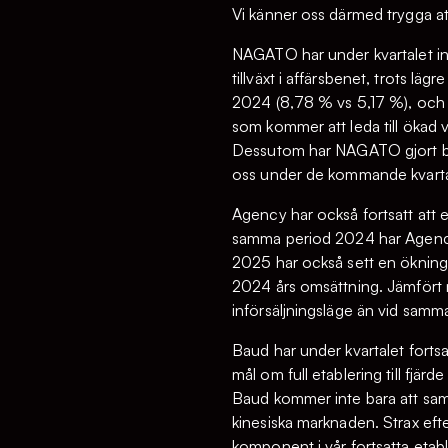
Vi känner oss därmed trygga at
NAGATO har under kvartalet int
tillväxt i affärsbenet, trots l
2024 (8,78 % vs 5,17 %), och v
som kommer att leda till ökad 
Dessutom har NAGATO gjort bety
oss under de kommande kvart
Agency har också fortsatt att 
samma period 2024 har Agency n
2025 har också sett en ökning
2024 års omsättning. Jämfört m
införsäljningsläge än vid samm
Baud har under kvartalet fortsa
mål om full etablering till fjä
Baud kommer inte bara att sam
kinesiska marknaden. Strax eft
komponent i vår fortsatta etab