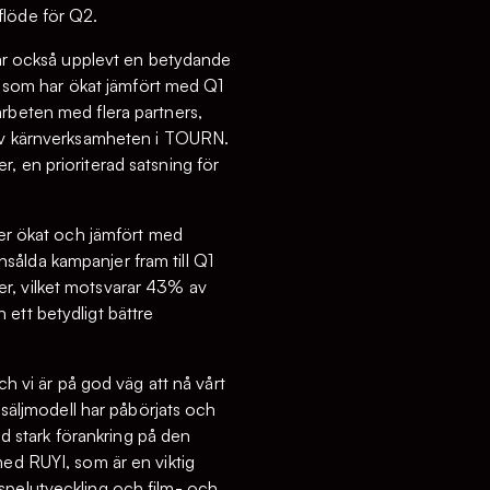
flöde för Q2.
 har också upplevt en betydande
en som har ökat jämfört med Q1
arbeten med flera partners,
l av kärnverksamheten i TOURN.
, en prioriterad satsning för
ler ökat och jämfört med
sålda kampanjer fram till Q1
er, vilket motsvarar 43% av
ett betydligt bättre
ch vi är på god väg att nå vårt
 säljmodell har påbörjats och
 stark förankring på den
med RUYI, som är en viktig
spelutveckling och film- och