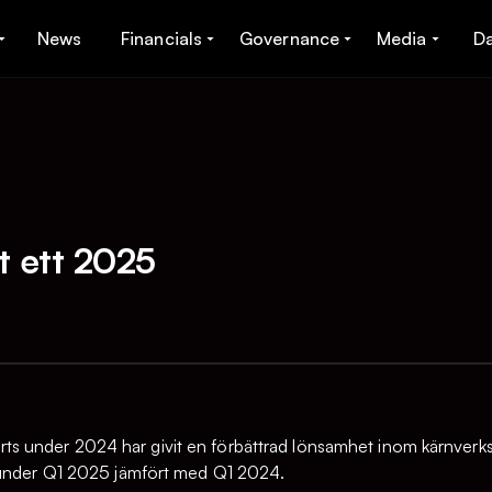
News
Financials
Governance
Media
D
t ett 2025
s under 2024 har givit en förbättrad lönsamhet inom kärnver
 under Q1 2025 jämfört med Q1 2024.