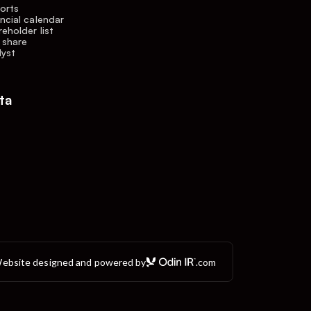
orts
ncial calendar
eholder list
 share
lyst
ta
ebsite designed and powered by
.com