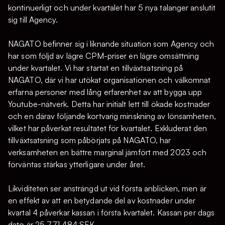
kontinuerligt och under kvartalet har 5 nya talanger anslutit
sig till Agency.
NAGATO befinner sig i liknande situation som Agency och
har som följd av lägre CPM-priser en lägre omsättning
under kvartalet. Vi har startat en tillväxtsatsning på
NAGATO, där vi har utökat organisationen och välkomnat
erfarna personer med lång erfarenhet av att bygga upp
Youtube-nätverk. Detta har initialt lett till ökade kostnader
och en därav följande kortvarig minskning av lönsamheten,
vilket har påverkat resultatet för kvartalet. Exkluderat den
tillväxtsatsning som påbörjats på NAGATO, har
verksamheten en bättre marginal jämfört med 2023 och
förväntas stärkas ytterligare under året.
Likviditeten ser ansträngd ut vid första anblicken, men är
en effekt av att en betydande del av kostnader under
kvartal 4 påverkar kassan i första kvartalet. Kassan per dags
dato är 25 771 484 SEK.