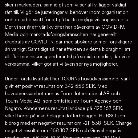
sker i marknaden, samtidigt som vi ser att vi ligger väldigt
rätt till. Vi gör de justeringar vi behöver inom organisation
och de arbetssätt för att på bästa möjliga vis anpassa oss.
Det vi ser är att vår likviditet har påverkats av COVID-19.
Media och marknadsföringsbranschen har generellt
drabbats av COVID-19, där mediabokare är mer försiktigare
än vanligt. Samtidigt så har effekten av detta bidragit till att
allt fler människor spenderar tid på sociala medier, där vi är
verksamma, vilket gör att vi även ser nya möjligheter.
Under första kvartalet har TOURNs huvudverksamhet varit
givit ett positivt resultat om 342 553 SEK. Med
huvudverksamhet menas Tourn International AB och
Tourn Media AB, som omfattas av Tourn Agency och
Nagato. Koncernens resultat landade på -125 167 SEK,
vilket beror på icke helägda dotterbolagen; HUBSO som
bidrog med ett negativt resultat om -211 538 SEK, Charge
negativt resultat om -168 107 SEK och Gravel negativt
resultat om -68 018 SEK. Samt en post om -‭20 057‬ i