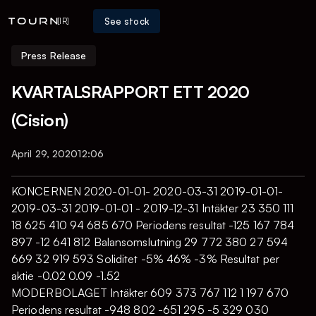
See stock
[IR]
Press Release
KVARTALSRAPPORT ETT 2020
(Cision)
April 29, 2020
12:06
KONCERNEN 2020-01-01- 2020-03-31 2019-01-01-
2019-03-31 2019-01-01 - 2019-12-31 Intäkter 23 350 111
18 625 410 94 685 670 Periodens resultat -125 167 784
897 -12 641 812 Balansomslutning 29 772 380 27 594
669 32 919 593 Soliditet -5% 46% -3% Resultat per
aktie -0.02 0.09 -1.52
MODERBOLAGET Intäkter 609 373 767 112 1 197 670
Periodens resultat -948 802 -651 295 -5 329 030