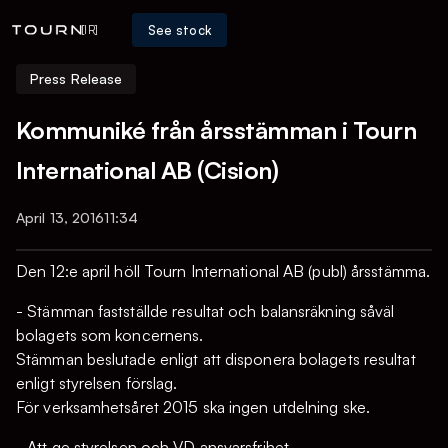
See stock
[IR]
Press Release
Kommuniké från årsstämman i Tourn
International AB (Cision)
April 13, 2016
11:34
Den 12:e april höll Tourn International AB (publ) årsstämma.
- Stämman fastställde resultat och balansräkning såväl
bolagets som koncernens.
Stämman beslutade enligt att disponera bolagets resultat
enligt styrelsen förslag.
För verksamhetsåret 2015 ska ingen utdelning ske.
- Att ge styrelsen och VD ansvarsfrihet.