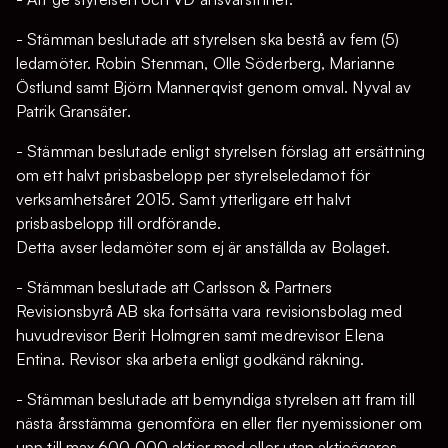
- Stämman beslutade att styrelsen ska bestå av fem (5)
ledamöter. Robin Stenman, Olle Söderberg, Marianne
Östlund samt Björn Mannerqvist genom omval. Nyval av
Patrik Gransäter.
- Stämman beslutade enligt styrelsen förslag att ersättning
om ett halvt prisbasbelopp per styrelseledamot för
verksamhetsåret 2015. Samt ytterligare ett halvt
prisbasbelopp till ordförande.
Detta avser ledamöter som ej är anställda av Bolaget.
- Stämman beslutade att Carlsson & Partners
Revisionsbyrå AB ska fortsätta vara revisionsbolag med
huvudrevisor Berit Holmgren samt medrevisor Elena
Entina. Revisor ska arbeta enligt godkänd räkning.
- Stämman beslutade att bemyndiga styrelsen att fram till
nästa årsstämma genomföra en eller fler nyemissioner om
upp till max 600 000 aktier med eller utan aktieägares