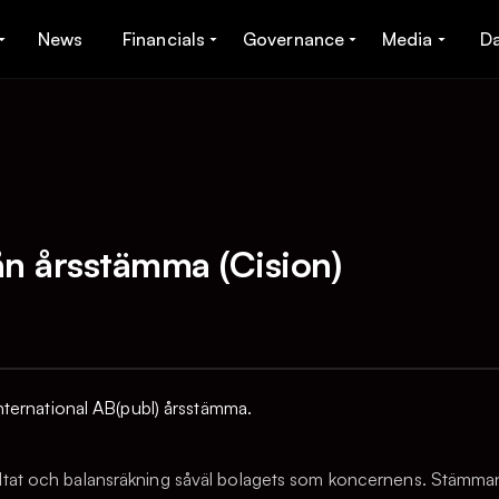
News
Financials
Governance
Media
D
n årsstämma (Cision)
ternational AB(publ) årsstämma.
ltat och balansräkning såväl bolagets som koncernens. Stämman