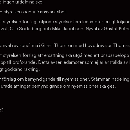
 ingen utdelning ske.
 styrelsen och VD ansvarsfrihet.
 styrelsen förslag följande styrelse: fem ledamöter enligt följ
st, Olle Söderberg och Mike Jacobson. Nyval av Gustaf Kellner
mval revisorsfirma i Grant Thornton med huvudrevisor Thomas
 styrelsen förslag att ersättning ska utgå med ett prisbasbelopp
lopp till ordförande. Detta avser ledamöter som ej är anställda 
ligt godkänd räkning.
sitt förslag om bemyndigande till nyemissioner. Stämman hade in
slutade att inget bemyndigande om nyemissioner ska ges.
l)