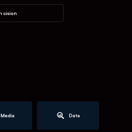
 cision
Media
Data