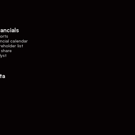
nancials
orts
ncial calendar
eholder list
 share
lyst
ta