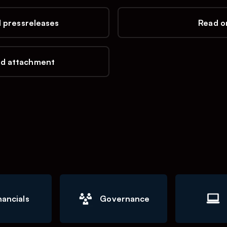
l pressreleases
Read on
d attachment
nancials
Governance