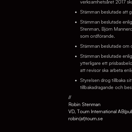
verksamhetsåret 2017 ska
Stämman beslutade att ge
Stämman beslutade enligt
Stenman, Björn Mannerqvi
som ordförande.
Stämman beslutade om o
Stämman beslutade enligt
ytterligare ett prisbasbe
att revisor ska arbeta en
Styrelsen drog tillbaka 
tillbakadragande och be
//
Robin Stenman
VD, Tourn International AB(pub
robin(at)tourn.se