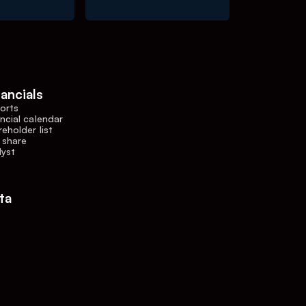
nancials
orts
ncial calendar
eholder list
 share
lyst
ta