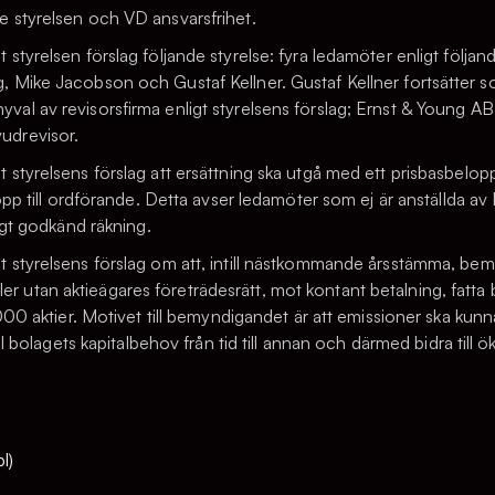
 styrelsen och VD ansvarsfrihet.
 styrelsen förslag följande styrelse: fyra ledamöter enligt följ
 Mike Jacobson och Gustaf Kellner. Gustaf Kellner fortsätter s
al av revisorsfirma enligt styrelsens förslag; Ernst & Young 
udrevisor.
 styrelsens förslag att ersättning ska utgå med ett prisbasbelop
lopp till ordförande. Detta avser ledamöter som ej är anställda 
ligt godkänd räkning.
 styrelsens förslag om att, intill nästkommande årsstämma, bemyn
d eller utan aktieägares företrädesrätt, mot kontant betalning, fatt
 000 aktier. Motivet till bemyndigandet är att emissioner ska kunna
ill bolagets kapitalbehov från tid till annan och därmed bidra till 
l)