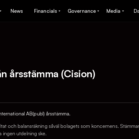
News
Financials
Governance
Media
D
n årsstämma (Cision)
ternational AB(publ) årsstämma.
ltat och balansräkning såväl bolagets som koncernens. Stämman
 ingen utdelning ske.