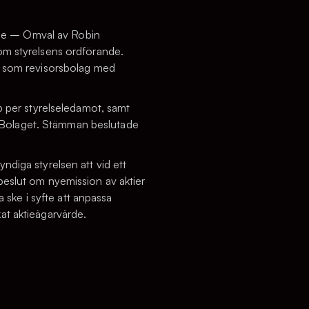
ande – Omval av Robin
om styrelsens ordförande.
AB som revisorsbolag med
p per styrelseledamot, samt
av Bolaget. Stämman beslutade
diga styrelsen att vid ett
a beslut om nyemission av aktier
 ske i syfte att anpassa
ökat aktieägarvärde.