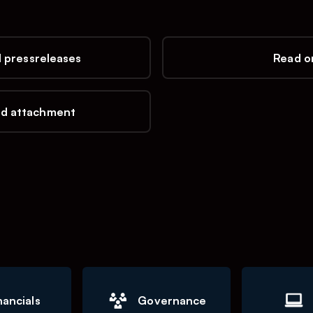
l pressreleases
Read on
d attachment
nancials
Governance