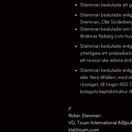
Stämman beslutade att ge
Stämman beslutade enligt
Stenman, Olle Söderberg,
Stämman beslutade om nyv
Andreas Nyberg som huv
Stämman beslutade enligt
ytterligare ett prisbasbe
att revisor ska arbeta en
Stämman beslutade enligt
eller flera tillfällen, me
i bolaget, till högst 450
bolagets kapitalstruktur t
//
Robin Stenman
VD, Tourn International AB(pub
ir(at)tourn.com