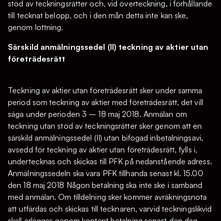
stöd av teckningsrätter och, vid överteckning, i förhållande
till tecknat belopp, och i den mån detta inte kan ske,
genom lottning.
Särskild anmälningssedel (II) teckning av aktier utan
företrädesrätt
Teckning av aktier utan företrädesrätt sker under samma
period som teckning av aktier med företrädesrätt, det vill
säga under perioden 3 – 18 maj 2018. Anmälan om
teckning utan stöd av teckningsrätter sker genom att en
särskild anmälningssedel (II) utan bifogad inbetalningsavi,
avsedd för teckning av aktier utan företrädesrätt, fylls i,
undertecknas och skickas till PFK på nedanstående adress.
Anmälningssedeln ska vara PFK tillhanda senast kl. 15.00
den 18 maj 2018 Någon betalning ska inte ske i samband
med anmälan. Om tilldelning sker kommer avräkningsnota
att utfärdas och skickas till tecknaren, varvid teckningslikvid
skall erläggas genom kontant betalning senast den dag