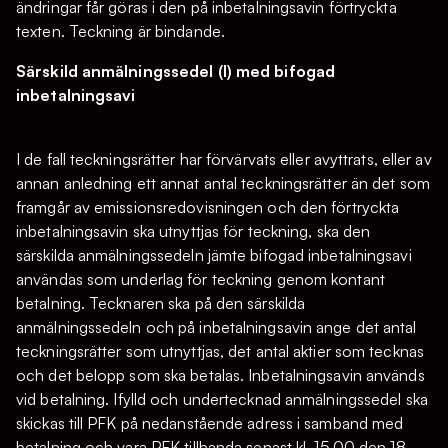
ändringar får göras i den på inbetalningsavin förtryckta
texten. Teckning är bindande.
Särskild anmälningssedel (I) med bifogad
inbetalningsavi
I de fall teckningsrätter har förvärvats eller avyttrats, eller av
annan anledning ett annat antal teckningsrätter än det som
framgår av emissionsredovisningen och den förtryckta
inbetalningsavin ska utnyttjas för teckning, ska den
särskilda anmälningssedeln jämte bifogad inbetalningsavi
användas som underlag för teckning genom kontant
betalning. Tecknaren ska på den särskilda
anmälningssedeln och på inbetalningsavin ange det antal
teckningsrätter som utnyttjas, det antal aktier som tecknas
och det belopp som ska betalas. Inbetalningsavin används
vid betalning. Ifylld och undertecknad anmälningssedel ska
skickas till PFK på nedanstående adress i samband med
betalning och vara PFK tillhanda senast kl. 15.00 den 18