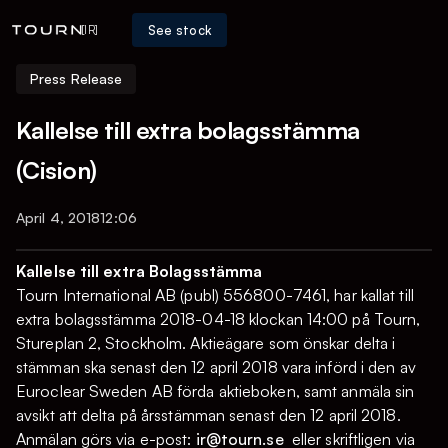
See stock
[IR]
Press Release
Kallelse till extra bolagsstämma
(Cision)
April 4, 2018
12:06
Kallelse till extra Bolagsstämma
Tourn International AB (publ) 556800-7461, har kallat till
extra bolagsstämma 2018-04-18 klockan 14:00 på Tourn,
Stureplan 2, Stockholm. Aktieägare som önskar delta i
stämman ska senast den 12 april 2018 vara införd i den av
Euroclear Sweden AB förda aktieboken, samt anmäla sin
avsikt att delta på årsstämman senast den 12 april 2018.
Anmälan görs via e-post:
ir@tourn.se
eller skriftligen via