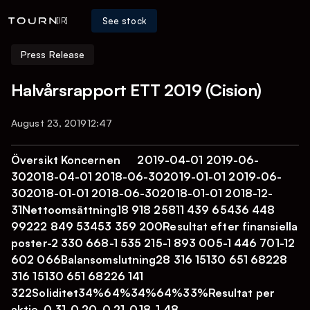
See stock
[IR]
Press Release
Halvårsrapport ETT 2019 (Cision)
August 23, 2019
12:47
Översikt Koncernen 2019-04-01 2019-06-
302018-04-01 2018-06-302019-01-01 2019-06-
302018-01-01 2018-06-302018-01-01 2018-12-
31Nettoomsättning18 918 25811 439 65436 448
99222 849 53453 359 200Resultat efter finansiella
poster-2 330 668-1 535 215-1 893 005-1 446 701-12
602 066Balansomslutning28 316 15130 651 68228
316 15130 651 68226 141
322Soliditet34%64%34%64%33%Resultat per
aktie-0,31-0,20-0,21-0,18-1,48