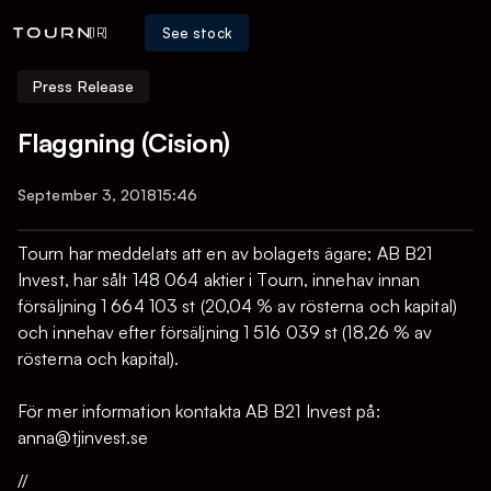
See stock
[IR]
Press Release
Flaggning (Cision)
September 3, 2018
15:46
Tourn har meddelats att en av bolagets ägare; AB B21
Invest, har sålt 148 064 aktier i Tourn, innehav innan
försäljning 1 664 103 st (20,04 % av rösterna och kapital)
och innehav efter försäljning 1 516 039 st (18,26 % av
rösterna och kapital).
För mer information kontakta AB B21 Invest på:
anna@tjinvest.se
//