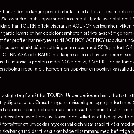
 har under en längre period arbetat med att öka lönsamheten 
142% över året och uppvisar en lönsamhet i fjärde kvartalet om 1
Vidare har TOURN effektiviserat sin AGENCY-verksamhet, vilken 
fjärde kvartalet har dock lönsamheten stärkts avsevärt genom 
t fler profiler har rekryterats till AGENCY. AGENCY uppvisar unde
ll ses som starkt då omsättningen minskat med 55% jämfört Q4
d TOURN ASA och BAUD inte längre är en del av koncernen sedan f
edovisat i finansiella poster) under 2025 om 3,9 MSEK. Fortsätt
ressebolag i resultatet. Koncernen uppvisar ett positivt kassaf
.
tt viktigt steg framåt för TOURN. Under perioden har vi fortsatt at
tt tydliga resultat. Omsättningen är visserligen lägre jämfört 
ed automatisering och smartare arbetssätt har burit frukt inom h
dessutom av ett positivt kassaflöde, vilket är ett tydligt kvitto 
tsätter att utvecklas mycket väl och visar stabil tillväxt med s
h skalbar grund där tillväxt sker både tillsammans med befintlig