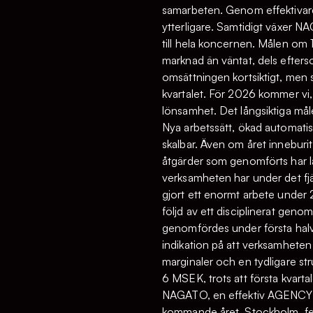
samarbeten. Genom effektivare 
ytterligare. Samtidigt växer NAGA
till hela koncernen. Målen om 
marknad än väntat, dels efters
omsättningen kortsiktigt, men 
kvartalet. För 2026 kommer vi
lönsamhet. Det långsiktiga mål
Nya arbetssätt, ökad automatis
skalbar. Även om året inneburit
åtgärder som genomförts har l
verksamheten har under det fjä
gjort ett enormt arbete under 2
följd av ett disciplinerat geno
genomfördes under första halvå
indikation på att verksamheten
marginaler och en tydligare st
6 MSEK, trots att första kvartal
NAGATO, en effektiv AGENCY oc
kommande året. Stockholm, f