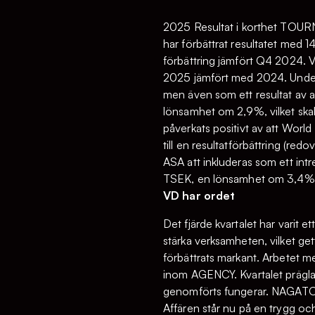
2025 Resultat i korthet TOURN
har förbättrat resultatet med 
förbättring jämfört Q4 2024. 
2025 jämfört med 2024. Under 
men även som ett resultat av at
lönsamhet om 2,9%, vilket ska
påverkats positivt av att Worl
till en resultatförbättring (r
ASA att inkluderas som ett int
TSEK, en lönsamhet om 3,4%
VD har ordet
Det fjärde kvartalet har varit e
stärka verksamheten, vilket ge
förbättrats markant. Arbetet m
inom AGENCY. Kvartalet präglas 
genomförts fungerar. NAGATO for
Affären står nu på en trygg oc