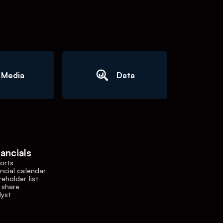
Media
Data
nancials
orts
ncial calendar
eholder list
 share
lyst