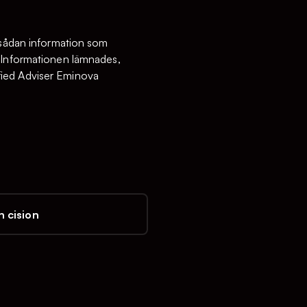
r sådan information som
. Informationen lämnades,
fied Adviser Eminova
 cision