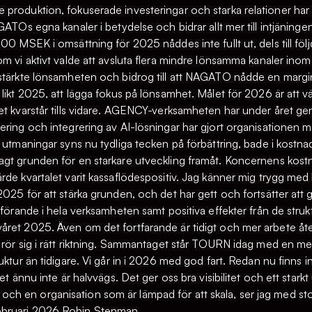
produktion, fokuserade investeringar och starka relationer har
TOs egna kanaler i betydelse och bidrar allt mer till intjäningen, v
100 MSEK i omsättning för 2025 nåddes inte fullt ut, dels till f
om vi aktivt valde att avsluta flera mindre lönsamma kanaler i
stärkte lönsamheten och bidrog till att NAGATO nådde en margina
, likt 2025, att lägga fokus på lönsamhet. Målet för 2026 är a
et kvarstår tills vidare. AGENCY-verksamheten har under året ge
ering och integrering av AI-lösningar har gjort organisationen m
 utmaningar syns nu tydliga tecken på förbättring, bade i kostnad
agt grunden för en starkare utveckling framåt. Koncernens kost
rde kvartalet varit kassaflödespositiv. Jag känner mig trygg med 
025 för att stärka grunden, och det har gett och fortsätter att g
mförande i hela verksamheten samt positiva effekter från de struk
ret 2025. Även om det fortfarande är tidigt och mer arbete åters
 rör sig i rätt riktning. Sammantaget står TOURN idag med en mer 
ruktur än tidigare. Vi går in i 2026 med god fart. Redan nu finns
et ännu inte är halvvägs. Det ger oss bra visibilitet och ett stark
h en organisation som är lämpad för att skala, ser jag med st
ebruari 2026 Robin Stenman