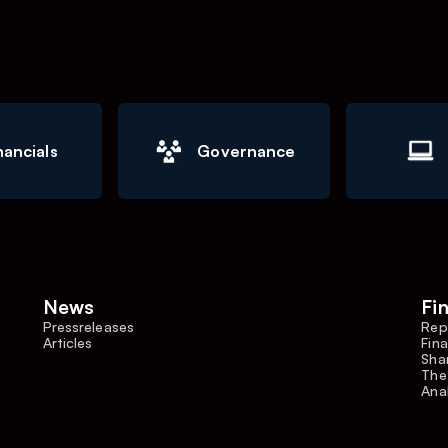
nancials
Governance
News
Fi
Pressreleases
Rep
Articles
Fina
Shar
The
Ana