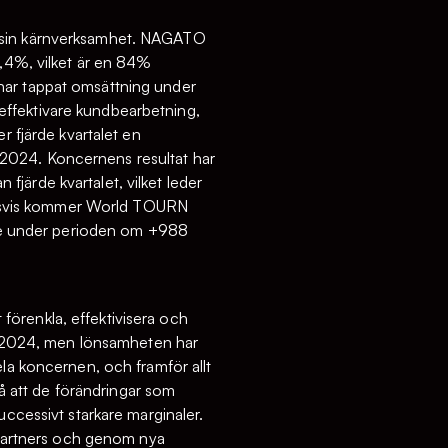
i sin kärnverksamhet. NAGATO
7,4%, vilket är en 84%
har tappat omsättning under
effektivare kundbearbetning,
r fjärde kvartalet en
 2024. Koncernens resultat har
järde kvartalet, vilket leder
ningsvis kommer World TOURN
löde under perioden om +988
t förenkla, effektivisera och
med 2024, men lönsamheten har
ela koncernen, och framför allt
på att de förändringar som
uccessivt starkare marginaler.
a partners och genom nya