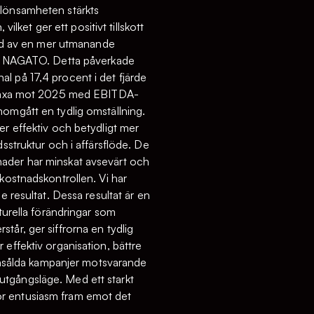
 lönsamheten stärkts
ilket ger ett positivt tillskott
öljd av en mer utmanande
nom NAGATO. Detta påverkade
l på 17,4 procent i det fjärde
tt växa mot 2025 med EBITDA-
nomgått en tydlig omställning.
er effektiv och betydligt mer
sstruktur och i affärsflöde. De
nader har minskat avsevärt och
kostnadskontrollen. Vi har
e resultat. Dessa resultat är en
turella förändringar som
tår, ger siffrorna en tydlig
effektiv organisation, bättre
 insålda kampanjer motsvarande
t utgångsläge. Med ett starkt
or entusiasm fram emot det