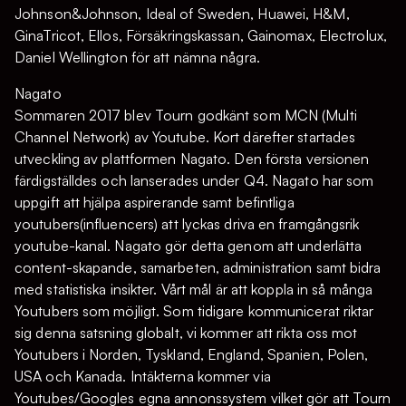
Johnson&Johnson, Ideal of Sweden, Huawei, H&M,
GinaTricot, Ellos, Försäkringskassan, Gainomax, Electrolux,
Daniel Wellington för att nämna några.
Nagato
Sommaren 2017 blev Tourn godkänt som MCN (Multi
Channel Network) av Youtube. Kort därefter startades
utveckling av plattformen Nagato. Den första versionen
färdigställdes och lanserades under Q4. Nagato har som
uppgift att hjälpa aspirerande samt befintliga
youtubers(influencers) att lyckas driva en framgångsrik
youtube-kanal. Nagato gör detta genom att underlätta
content-skapande, samarbeten, administration samt bidra
med statistiska insikter. Vårt mål är att koppla in så många
Youtubers som möjligt. Som tidigare kommunicerat riktar
sig denna satsning globalt, vi kommer att rikta oss mot
Youtubers i Norden, Tyskland, England, Spanien, Polen,
USA och Kanada. Intäkterna kommer via
Youtubes/Googles egna annonssystem vilket gör att Tourn