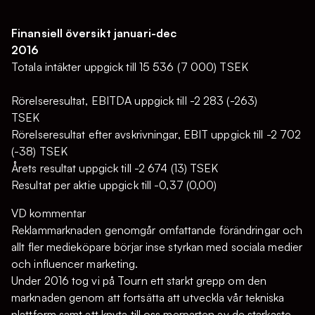
Finansiell översikt januari-dec
2016
Totala intäkter uppgick till 15 536 (7 000) TSEK
Rörelseresultat, EBITDA uppgick till -2 283 (-263)
TSEK
Rörelseresultat efter avskrivningar, EBIT uppgick till -2 702
(-38) TSEK
Årets resultat uppgick till -2 674 (13) TSEK
Resultat per aktie uppgick till -0,37 (0,00)
VD kommentar
Reklammarknaden genomgår omfattande förändringar och
allt fler medieköpare börjar inse styrkan med sociala medier
och influencer marketing.
Under 2016 tog vi på Tourn ett starkt grepp om den
marknaden genom att fortsätta att utveckla vår tekniska
plattform samt att knyta till oss merparten av de starkaste