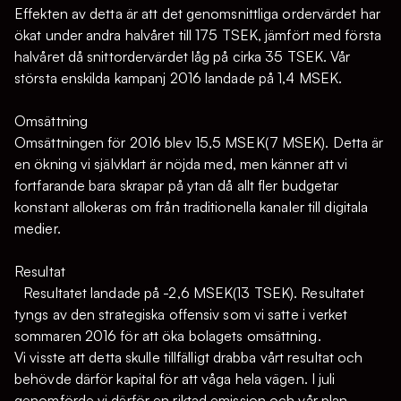
Effekten av detta är att det genomsnittliga ordervärdet har
ökat under andra halvåret till 175 TSEK, jämfört med första
halvåret då snittordervärdet låg på cirka 35 TSEK. Vår
största enskilda kampanj 2016 landade på 1,4 MSEK.
Omsättning
Omsättningen för 2016 blev 15,5 MSEK(7 MSEK). Detta är
en ökning vi självklart är nöjda med, men känner att vi
fortfarande bara skrapar på ytan då allt fler budgetar
konstant allokeras om från traditionella kanaler till digitala
medier.
Resultat
Resultatet landade på -2,6 MSEK(13 TSEK). Resultatet
tyngs av den strategiska offensiv som vi satte i verket
sommaren 2016 för att öka bolagets omsättning.
Vi visste att detta skulle tillfälligt drabba vårt resultat och
behövde därför kapital för att våga hela vägen. I juli
genomförde vi därför en riktad emission och vår plan