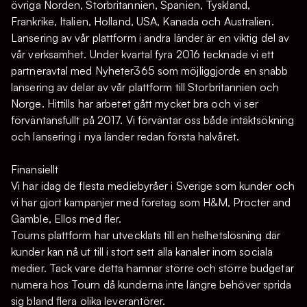
övriga Norden, Storbritannien, Spanien, Tyskland,
Frankrike, Italien, Holland, USA, Kanada och Australien.
Lansering av vår plattform i andra länder är en viktig del av
vår verksamhet. Under kvartal fyra 2016 tecknade vi ett
partneravtal med Nyheter365 som möjliggjorde en snabb
lansering av delar av vår plattform till Storbritannien och
Norge. Hittills har arbetet gått mycket bra och vi ser
förväntansfullt på 2017. Vi förväntar oss både intäktsökning
och lansering i nya länder redan första halvåret.
Finansiellt
Vi har idag de flesta mediebyråer i Sverige som kunder och
vi har gjort kampanjer med företag som H&M, Procter and
Gamble, Ellos med fler.
Tourns plattform har utvecklats till en helhetslösning där
kunder kan nå ut till i stort sett alla kanaler inom sociala
medier. Tack vare detta hamnar större och större budgetar
numera hos Tourn då kunderna inte längre behöver sprida
sig bland flera olika leverantörer.