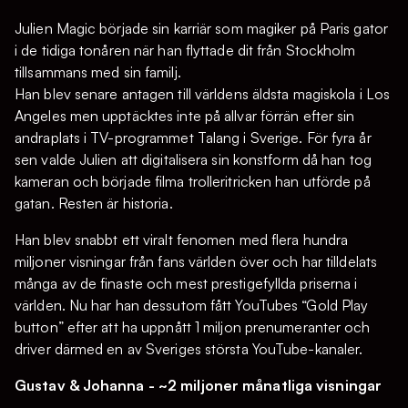
Julien Magic började sin karriär som magiker på Paris gator
i de tidiga tonåren när han flyttade dit från Stockholm
tillsammans med sin familj.
Han blev senare antagen till världens äldsta magiskola i Los
Angeles men upptäcktes inte på allvar förrän efter sin
andraplats i TV-programmet Talang i Sverige. För fyra år
sen valde Julien att digitalisera sin konstform då han tog
kameran och började filma trolleritricken han utförde på
gatan. Resten är historia.
Han blev snabbt ett viralt fenomen med flera hundra
miljoner visningar från fans världen över och har tilldelats
många av de finaste och mest prestigefyllda priserna i
världen. Nu har han dessutom fått YouTubes “Gold Play
button” efter att ha uppnått 1 miljon prenumeranter och
driver därmed en av Sveriges största YouTube-kanaler.
Gustav & Johanna - ~2 miljoner månatliga visningar