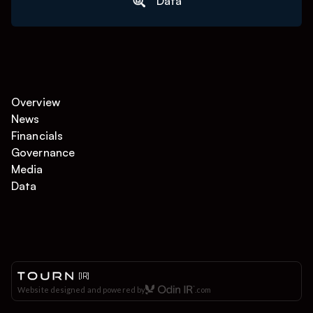
Data
Overview
News
Financials
Governance
Media
Data
[IR]
Website designed and powered by
.com